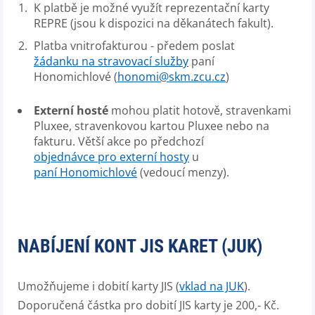
K platbě je možné využít reprezentační karty
REPRE (jsou k dispozici na děkanátech fakult).
Platba vnitrofakturou - předem poslat
žádanku na stravovací služby
paní
Honomichlové (
honomi@skm.zcu.cz
)
Externí hosté
mohou platit hotově, stravenkami
Pluxee, stravenkovou kartou Pluxee nebo na
fakturu. Větší akce po předchozí
objednávce pro externí hosty
u
paní Honomichlové
(vedoucí menzy).
NABÍJENÍ KONT JIS KARET (JUK)
Umožňujeme i dobití karty JIS (
vklad na JUK
).
Doporučená částka pro dobití JIS karty je 200,- Kč.