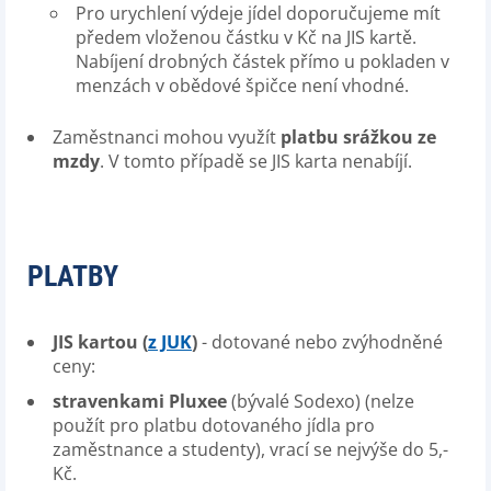
Pro urychlení výdeje jídel doporučujeme mít
předem vloženou částku v Kč na JIS kartě.
Nabíjení drobných částek přímo u pokladen v
menzách v obědové špičce není vhodné.
Zaměstnanci mohou využít
platbu srážkou ze
mzdy
. V tomto případě se JIS karta nenabíjí.
PLATBY
JIS kartou (
z JUK
)
- dotované nebo zvýhodněné
ceny:
stravenkami
Pluxee
(bývalé Sodexo) (nelze
použít pro platbu dotovaného jídla pro
zaměstnance a studenty), vrací se nejvýše do 5,-
Kč.