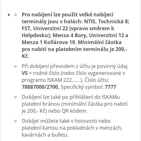
Pro nabíjení lze použít velké nabíjecí
terminály jsou v halách: NTIS, Technická 8;
FST, Univerzitní 22 (vpravo směrem k
Helpdesku); Menza 4 Bory, Univerzitní 12 a
Menza 1 Kollárova 19. Minimální částka
pro nabití na platebním terminálu je 200,-
Kč.
Při dobíjení převodem z účtu je povinný údaj
VS
= rodné číslo (nebo číslo vygenerované v
programu ISKAM 222.......). Číslo účtu:
78887000/2700,
Specifický symbol:
7777
Dobíjení lze také po přihlášení do ISKAMu
platební bránou (minimální částka pro nabití
je 200,- Kč) nebo QR kódem.
Dobíjet můžete také v hotovosti nebo
platební kartou na pokladnách v menzách,
kavárnách a bufetu.