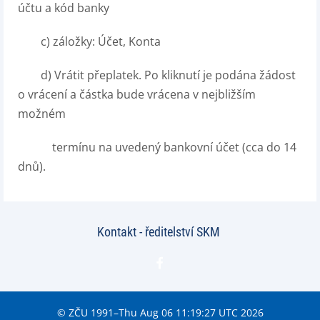
účtu a kód banky
c) záložky: Účet, Konta
d) Vrátit přeplatek. Po kliknutí je podána žádost
o vrácení a částka bude vrácena v nejbližším
možném
termínu na uvedený bankovní účet (cca do 14
dnů).
Kontakt - ředitelství SKM
© ZČU 1991–Thu Aug 06 11:19:27 UTC 2026