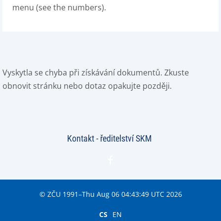
menu (see the numbers).
Vyskytla se chyba při získávání dokumentů. Zkuste
obnovit stránku nebo dotaz opakujte později.
Kontakt - ředitelství SKM
© ZČU 1991–Thu Aug 06 04:43:49 UTC 2026
CS
EN