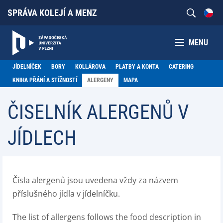
SPRÁVA KOLEJÍ A MENZ
MENU
JÍDELNÍČEK
BORY
KOLLÁROVA
PLATBY A KONTA
CATERING
KNIHA PŘÁNÍ A STÍŽNOSTÍ
ALERGENY
MAPA
ČISELNÍK ALERGENŮ V
JÍDLECH
Čísla alergenů jsou uvedena vždy za názvem
příslušného jídla v jídelníčku.
The list of allergens follows the food description in